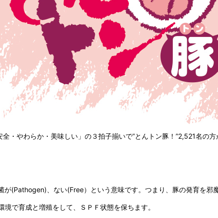
全・やわらか・美味しい」の３拍子揃いで”とんトン豚！”2,521名の
fic)、病原菌が(Pathogen)、ない(Free）という意味です。つまり、豚
環境で育成と増殖をして、ＳＰＦ状態を保ちます。